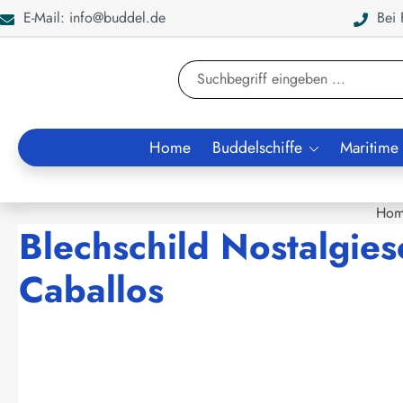
E-Mail: info@buddel.de
Bei F
en
Zur Suche springen
Home
Buddelschiffe
Maritime
Hom
Blechschild Nostalgies
Caballos
Bildergalerie überspringen