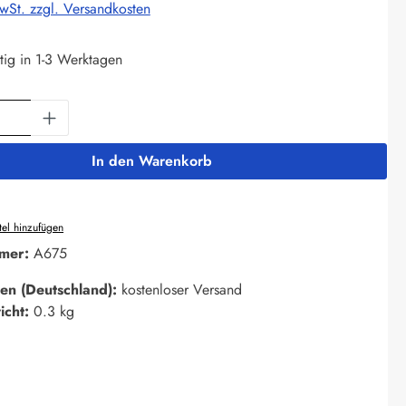
MwSt. zzgl. Versandkosten
tig in 1-3 Werktagen
Anzahl: Gib den gewünschten Wert ein oder 
In den Warenkorb
el hinzufügen
mer:
A675
en (Deutschland):
kostenloser Versand
icht:
0.3 kg