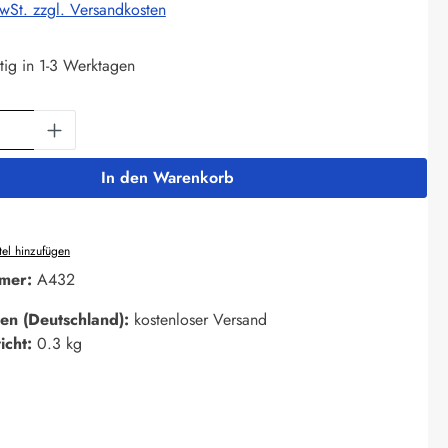
MwSt. zzgl. Versandkosten
tig in 1-3 Werktagen
Anzahl: Gib den gewünschten Wert ein oder 
In den Warenkorb
el hinzufügen
mer:
A432
en (Deutschland):
kostenloser Versand
icht:
0.3 kg