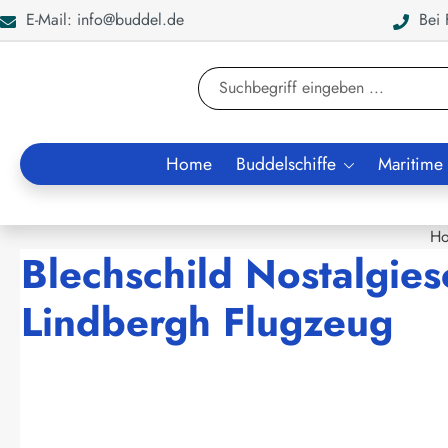
E-Mail: info@buddel.de
Bei F
en
Zur Suche springen
Home
Buddelschiffe
Maritime
H
Blechschild Nostalgiesc
Lindbergh Flugzeug
Bildergalerie überspringen