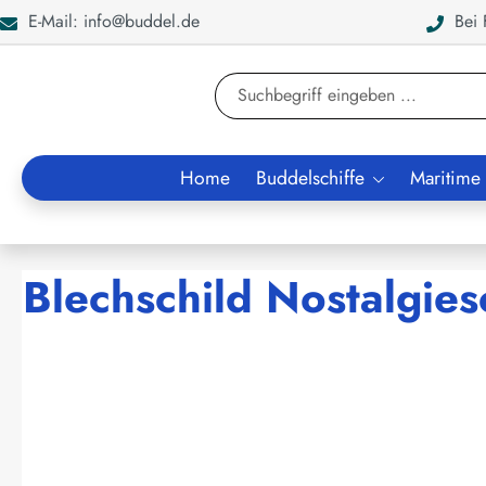
E-Mail: info@buddel.de
Bei F
en
Zur Suche springen
Home
Buddelschiffe
Maritime
Blechschild Nostalgiesc
Bildergalerie überspringen