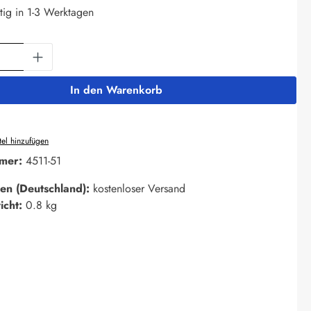
tig in 1-3 Werktagen
Anzahl: Gib den gewünschten Wert ein oder 
In den Warenkorb
el hinzufügen
mer:
4511-51
en (Deutschland):
kostenloser Versand
icht:
0.8 kg