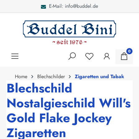
E-Mail: info@buddel.de
alt springen
0
Home
Blechschilder
Zigaretten und Tabak
Blechschild
Nostalgieschild Will's
Gold Flake Jockey
Zigaretten