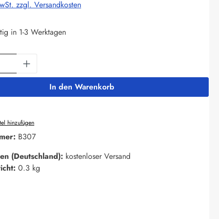
MwSt. zzgl. Versandkosten
tig in 1-3 Werktagen
Anzahl: Gib den gewünschten Wert ein oder 
In den Warenkorb
el hinzufügen
mer:
B307
en (Deutschland):
kostenloser Versand
icht:
0.3 kg