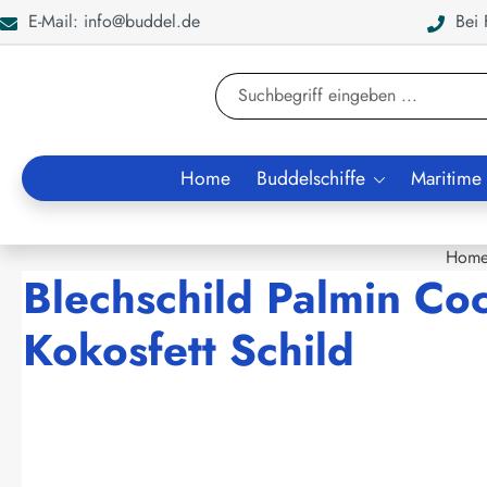
E-Mail: info@buddel.de
Bei F
en
Zur Suche springen
Home
Buddelschiffe
Maritime
Hom
Blechschild Palmin Coc
Kokosfett Schild
Bildergalerie überspringen