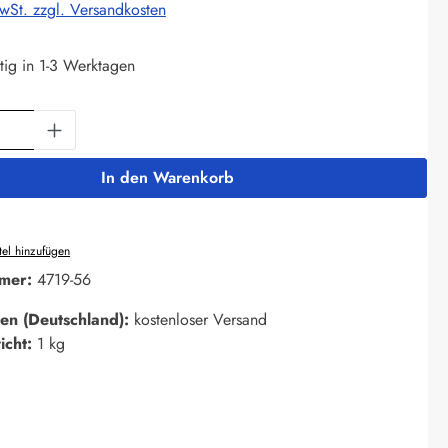
MwSt. zzgl. Versandkosten
tig in 1-3 Werktagen
Anzahl: Gib den gewünschten Wert ein oder 
In den Warenkorb
el hinzufügen
mer:
4719-56
en (Deutschland):
kostenloser Versand
icht:
1 kg