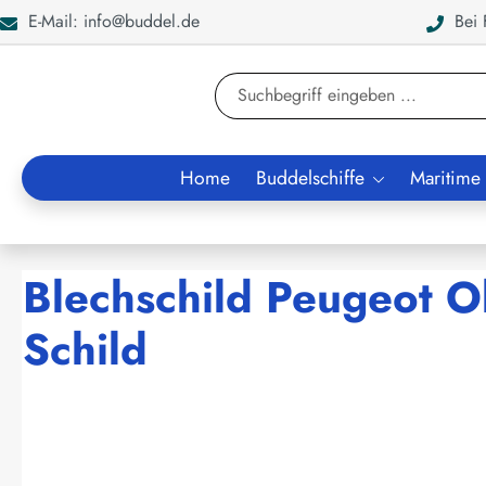
E-Mail: info@buddel.de
Bei F
en
Zur Suche springen
Home
Buddelschiffe
Maritime
Blechschild Peugeot Ol
Schild
Bildergalerie überspringen