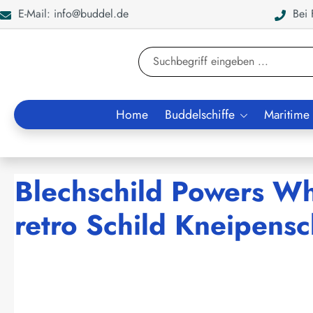
E-Mail: info@buddel.de
Bei F
en
Zur Suche springen
Home
Buddelschiffe
Maritime
Blechschild Powers Wh
retro Schild Kneipensc
Bildergalerie überspringen