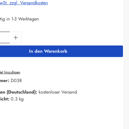
MwSt. zzgl. Versandkosten
tig in 1-3 Werktagen
Anzahl: Gib den gewünschten Wert ein oder 
In den Warenkorb
el hinzufügen
mer:
D038
en (Deutschland):
kostenloser Versand
icht:
0.3 kg