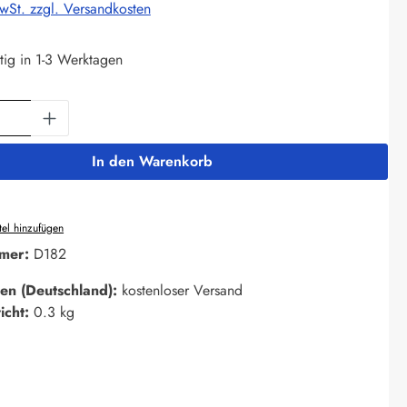
MwSt. zzgl. Versandkosten
tig in 1-3 Werktagen
Anzahl: Gib den gewünschten Wert ein oder 
In den Warenkorb
el hinzufügen
mer:
D182
en (Deutschland):
kostenloser Versand
icht:
0.3 kg