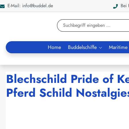
E-Mail: info@buddel.de
Bei F
en
Zur Suche springen
Home
Buddelschiffe
Maritime
Blechschild Pride of 
Pferd Schild Nostalgie
Bildergalerie überspringen