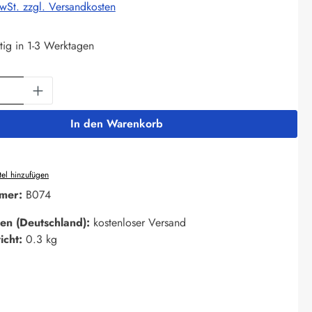
MwSt. zzgl. Versandkosten
tig in 1-3 Werktagen
Anzahl: Gib den gewünschten Wert ein oder 
In den Warenkorb
el hinzufügen
mer:
B074
en (Deutschland):
kostenloser Versand
icht:
0.3 kg