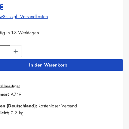
€
MwSt. zzgl. Versandkosten
tig in 1-3 Werktagen
Anzahl: Gib den gewünschten Wert ein oder 
In den Warenkorb
el hinzufügen
mer:
A749
en (Deutschland):
kostenloser Versand
icht:
0.3 kg