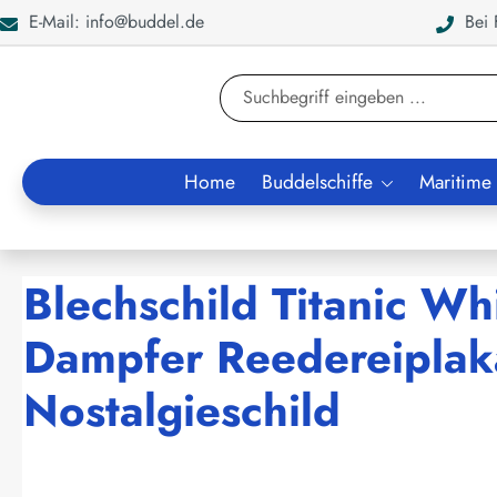
E-Mail: info@buddel.de
Bei F
en
Zur Suche springen
Home
Buddelschiffe
Maritime
Blechschild Titanic Wh
Dampfer Reedereiplaka
Nostalgieschild