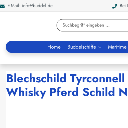
E-Mail: info@buddel.de
Bei F
en
Zur Suche springen
Home
Buddelschiffe
Maritime
Blechschild Tyrconnel
Whisky Pferd Schild N
Bildergalerie überspringen