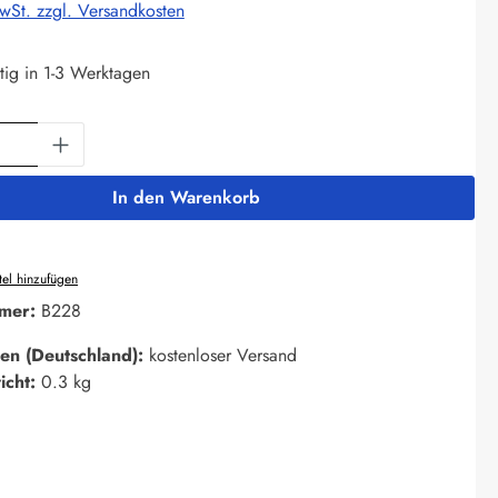
MwSt. zzgl. Versandkosten
tig in 1-3 Werktagen
Anzahl: Gib den gewünschten Wert ein oder 
In den Warenkorb
el hinzufügen
mer:
B228
en (Deutschland):
kostenloser Versand
icht:
0.3 kg