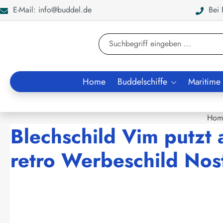
E-Mail: info@buddel.de
Bei F
en
Zur Suche springen
Home
Buddelschiffe
Maritime
Hom
Blechschild Vim putzt 
retro Werbeschild Nost
Bildergalerie überspringen