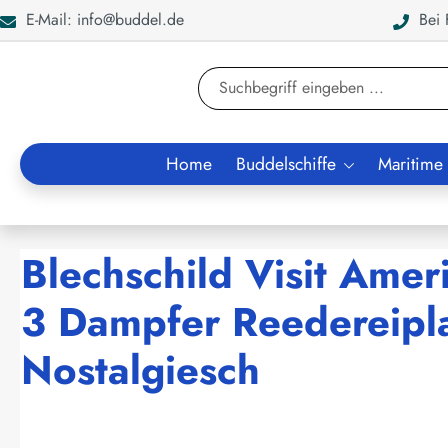
E-Mail: info@buddel.de
Bei F
en
Zur Suche springen
Home
Buddelschiffe
Maritime
Blechschild Visit Amer
3 Dampfer Reedereipla
Nostalgiesch