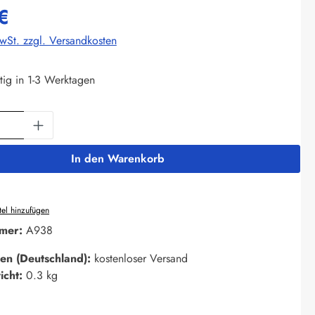
€
MwSt. zzgl. Versandkosten
tig in 1-3 Werktagen
Anzahl: Gib den gewünschten Wert ein oder 
In den Warenkorb
el hinzufügen
mer:
A938
en (Deutschland):
kostenloser Versand
icht:
0.3 kg