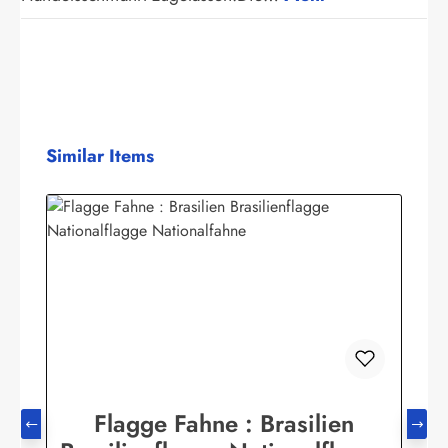
Produktgalerie überspringen
Similar Items
Flagge Fahne : Brasilien