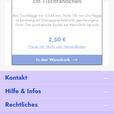
cm Tischfähnchen
Mini Tischflagge Iran 67x44 mm, Höhe 130 mm Die Flagge
ist beidseitig auf Glanzpapier bedruckt, geschwungene
Form. Der quadratische Sockel aus Massivholz hat eine
Größe ca. 40x40x14 mm, mit 3 mm Bohrloch in das der
unten etwas angespitzte Mast gesteckt wird. Auf den 4
2,50 €
schrägen Flächen können Sie bei Bedarf kleine Schildchen
Regulärer Preis:
anbringen. Somit eignet sich diese Tischflagge auch
Preise inkl. MwSt. zzgl. Versandkosten
hervorragend als Werbegeschenk oder Souvenir. Es sind
auch Sockel für 2 oder 3 Flaggen lieferbar. Unser
Standardprogramm umfasst alle Nationen, deutsche und
In den Warenkorb
österreichische Bundesländer, Regionen und Sondermotive
wie Regenbogen, Pirat etc.Sonderanfertigungen nach Ihren
Vorgaben sind bereits in Kleinstauflagen ab 20 Stück pro
Motiv möglich, Einzelheiten auf Anfrage.
Kontakt
Hilfe & Infos
Rechtliches