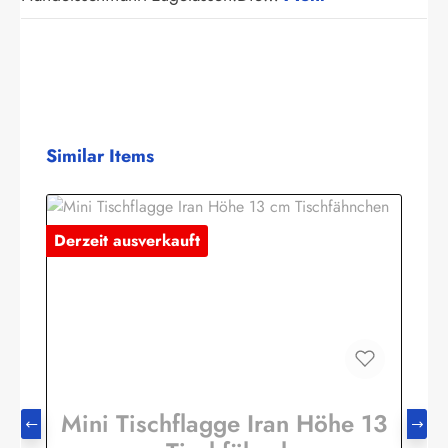
Produktgalerie überspringen
Similar Items
Derzeit ausverkauft
Mini Tischflagge Iran Höhe 13