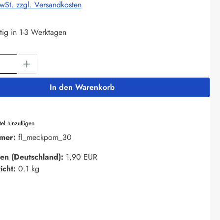
MwSt. zzgl. Versandkosten
tig in 1-3 Werktagen
Anzahl: Gib den gewünschten Wert ein oder 
In den Warenkorb
el hinzufügen
mer:
fl_meckpom_30
en (Deutschland):
1,90 EUR
icht:
0.1 kg