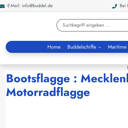
E-Mail: info@buddel.de
Bei F
en
Zur Suche springen
Home
Buddelschiffe
Maritime
Bootsflagge : Meckl
Motorradflagge
Bildergalerie überspringen