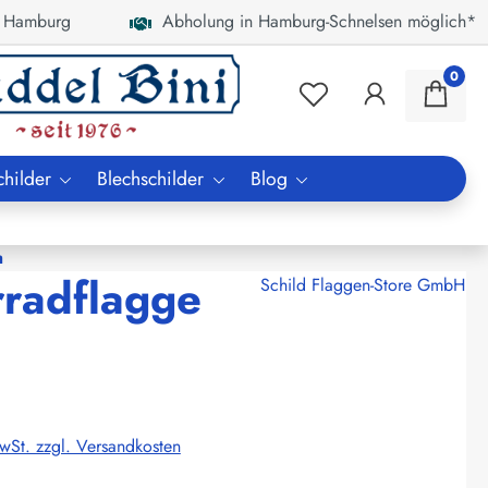
 Hamburg
Abholung in Hamburg-Schnelsen möglich*
0
childer
Blechschilder
Blog
m
rradflagge
Schild Flaggen-Store GmbH
MwSt. zzgl. Versandkosten