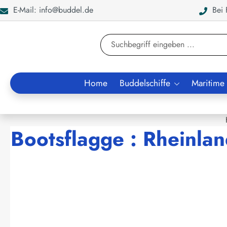
E-Mail: info@buddel.de
Bei F
en
Zur Suche springen
Home
Buddelschiffe
Maritime
Bootsflagge : Rheinla
Bildergalerie überspringen