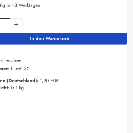
tig in 1-3 Werktagen
Anzahl: Gib den gewünschten Wert ein oder 
In den Warenkorb
el hinzufügen
mer:
fl_rpf_30
en (Deutschland):
1,90 EUR
icht:
0.1 kg