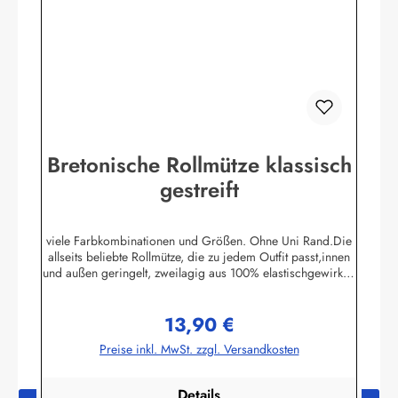
Bretonische Rollmütze klassisch
gestreift
viele Farbkombinationen und Größen. Ohne Uni Rand.Die
allseits beliebte Rollmütze, die zu jedem Outfit passt,innen
und außen geringelt, zweilagig aus 100% elastischgewirkter
Baumwolle, ausgezeichneter UV-Schutz, in
allenbretonischen Farben lieferbar. (ca. 225 g/m²)Passend
13,90 €
zu allen Ringelmuster - Hemden. Größe 0 - bis 46 cm
Regulärer Preis:
Kopfumfang (bis 18 Monate)Größe 1 - bis 52 cm
Preise inkl. MwSt. zzgl. Versandkosten
Kopfumfang (Kleinkinder)Größe 2 - bis 55 cm Kopfumfang
(Kinder)Größe 3 - bis 58 cm KopfumfangGröße 4 - bis 61
cm Kopfumfang Herstellerinformationen:AS
Details