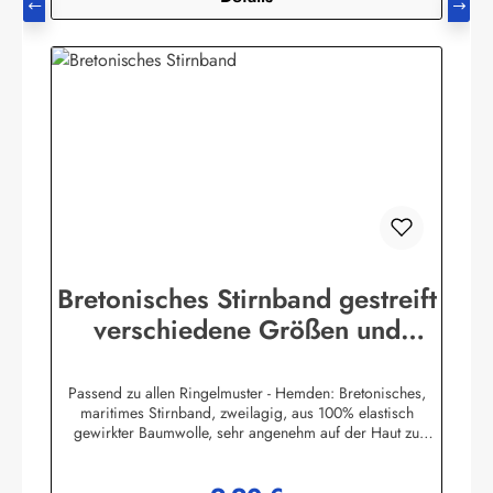
Bekleidungswerk GmbHHeglitzer Str. 1226409
Wittmundinfo@modas-bekleidung.de
Bretonisches Stirnband gestreift
verschiedene Größen und
Farben
Passend zu allen Ringelmuster - Hemden: Bretonisches,
maritimes Stirnband, zweilagig, aus 100% elastisch
gewirkter Baumwolle, sehr angenehm auf der Haut zu
tragen. (ca. 225 g/m²) Herstellerinformationen:AS
Bekleidungswerk GmbHHeglitzer Str. 1226409
Wittmundinfo@modas-bekleidung.de