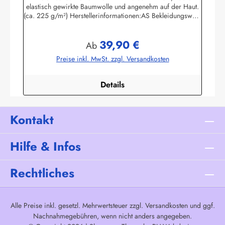
elastisch gewirkte Baumwolle und angenehm auf der Haut.
(ca. 225 g/m²) Herstellerinformationen:AS Bekleidungswerk
GmbHHeglitzer Str. 1226409 Wittmundinfo@modas-
bekleidung.de
39,90 €
Regulärer Preis:
Ab
Preise inkl. MwSt. zzgl. Versandkosten
Details
Kontakt
Hilfe & Infos
Rechtliches
Alle Preise inkl. gesetzl. Mehrwertsteuer zzgl.
Versandkosten
und ggf.
Nachnahmegebühren, wenn nicht anders angegeben.