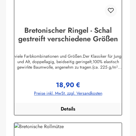
Bretonischer Ringel - Schal
gestreift verschiedene Größen
viele Farbkombinationen und Größen.Der Klassiker für Jung
und Alt, doppellagig, beidseitig geringelt,100% elastisch
gewirkte Baumwolle, angenehm zu tragen.(ca. 225 g/m²)
Passend zu allen Ringelmuster - Hemden.
Herstellerinformationen:AS Bekleidungswerk
18,90 €
GmbHHeglitzer Str. 1226409 Wittmundinfo@modas-
Regulärer Preis:
bekleidung.de
Preise inkl. MwSt. zzgl. Versandkosten
Details