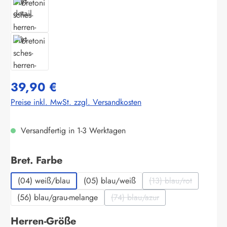
39,90 €
Preise inkl. MwSt. zzgl. Versandkosten
Versandfertig in 1-3 Werktagen
auswählen
Bret. Farbe
(04) weiß/blau
(05) blau/weiß
(13) blau/rot
(Diese Option ist zu
(56) blau/grau-melange
(74) blau/azur
(Diese Option ist zurzeit nicht 
auswählen
Herren-Größe