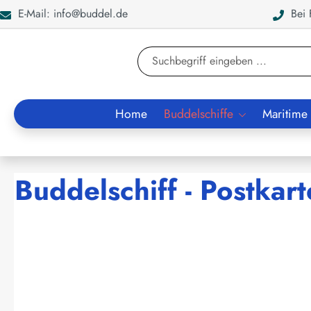
E-Mail: info@buddel.de
Bei F
en
Zur Suche springen
Home
Buddelschiffe
Maritime
Buddelschiff - Postkar
Bildergalerie überspringen