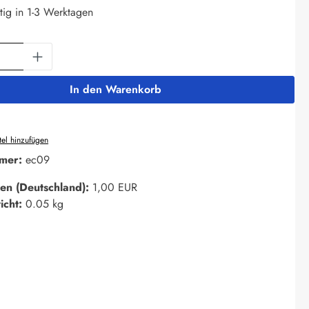
tig in 1-3 Werktagen
Anzahl: Gib den gewünschten Wert ein oder 
In den Warenkorb
el hinzufügen
mer:
ec09
en (Deutschland):
1,00 EUR
icht:
0.05 kg