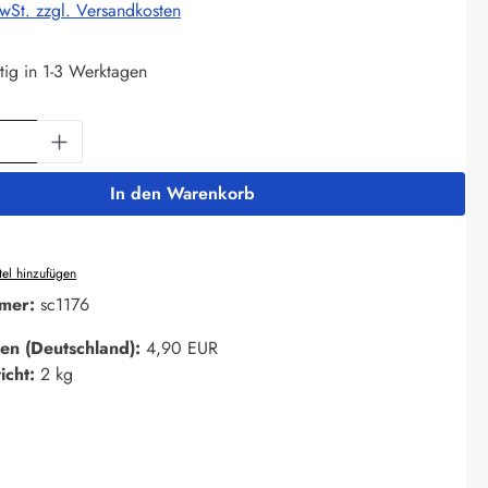
MwSt. zzgl. Versandkosten
tig in 1-3 Werktagen
Anzahl: Gib den gewünschten Wert ein oder 
In den Warenkorb
el hinzufügen
mer:
sc1176
en (Deutschland):
4,90 EUR
icht:
2 kg