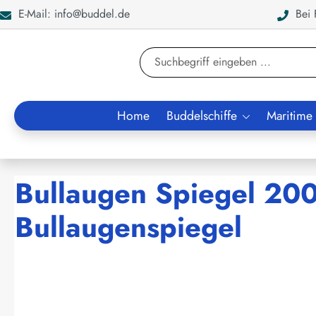
E-Mail: info@buddel.de
Bei F
en
Zur Suche springen
Home
Buddelschiffe
Maritime
Bullaugen Spiegel 20
Bullaugenspiegel
Bildergalerie überspringen