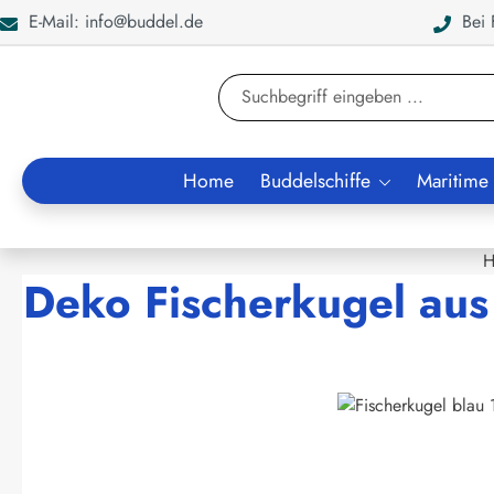
E-Mail: info@buddel.de
Bei F
en
Zur Suche springen
Home
Buddelschiffe
Maritime
H
Deko Fischerkugel aus
Bildergalerie überspringen