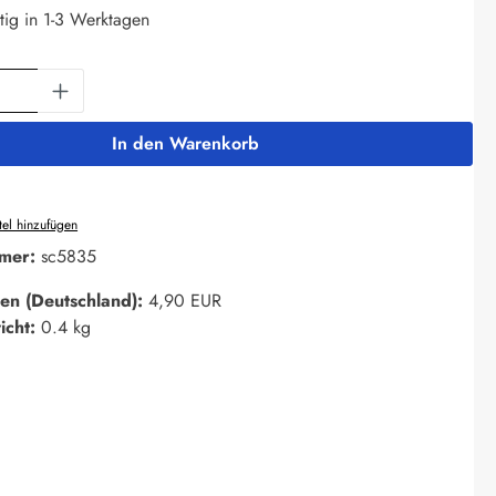
tig in 1-3 Werktagen
Anzahl: Gib den gewünschten Wert ein oder 
In den Warenkorb
el hinzufügen
mer:
sc5835
en (Deutschland):
4,90 EUR
icht:
0.4 kg