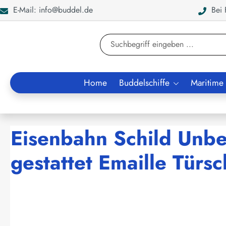
E-Mail: info@buddel.de
Bei F
en
Zur Suche springen
Home
Buddelschiffe
Maritime
Eisenbahn Schild Unbefu
gestattet Emaille Türsc
Bildergalerie überspringen