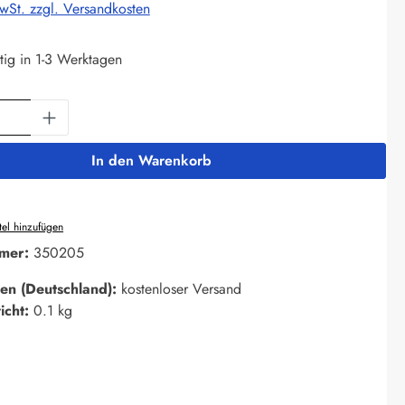
MwSt. zzgl. Versandkosten
tig in 1-3 Werktagen
Anzahl: Gib den gewünschten Wert ein oder 
In den Warenkorb
el hinzufügen
mer:
350205
en (Deutschland):
kostenloser Versand
icht:
0.1 kg