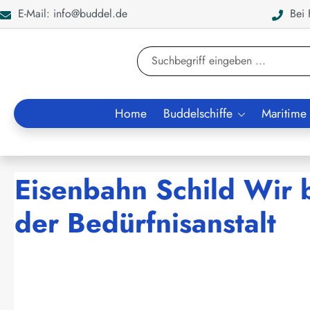
E-Mail: info@buddel.de
Bei F
en
Zur Suche springen
Home
Buddelschiffe
Maritime
Eisenbahn Schild Wir b
der Bedürfnisanstalt
Bildergalerie überspringen