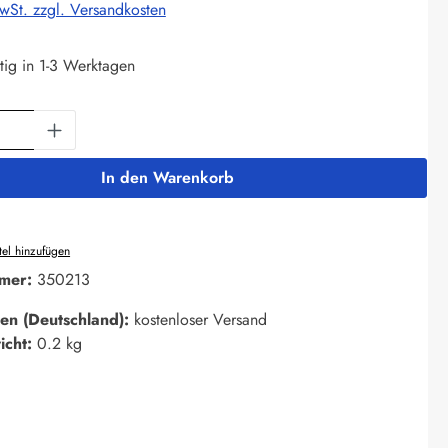
MwSt. zzgl. Versandkosten
tig in 1-3 Werktagen
Anzahl: Gib den gewünschten Wert ein oder 
In den Warenkorb
el hinzufügen
mer:
350213
en (Deutschland):
kostenloser Versand
icht:
0.2 kg