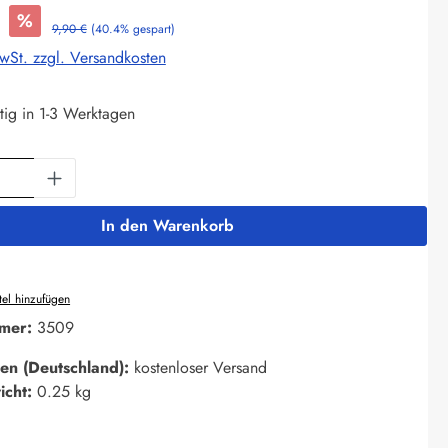
%
9,90 €
(40.4% gespart)
MwSt. zzgl. Versandkosten
tig in 1-3 Werktagen
Anzahl: Gib den gewünschten Wert ein oder 
In den Warenkorb
el hinzufügen
mer:
3509
en (Deutschland):
kostenloser Versand
icht:
0.25 kg