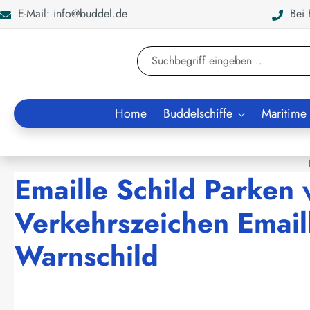
E-Mail: info@buddel.de
Bei F
en
Zur Suche springen
Home
Buddelschiffe
Maritime
Emaille Schild Parken 
Verkehrszeichen Emaill
Warnschild