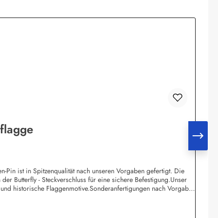
lflagge
Pin ist in Spitzenqualität nach unseren Vorgaben gefertigt. Die
der Butterfly - Steckverschluss für eine sichere Befestigung.Unser
e und historische Flaggenmotive.Sonderanfertigungen nach Vorgabe
 dann die Preise pro Stück deutlich höher da die einmaligen Form-
 z.B. rund, rechteckig, oval oder wappenförmig. Bitte setzen Sie
. Eda Binikowski e.K.Meddenwarf 1a22457 Hamburginfo@buddel.de