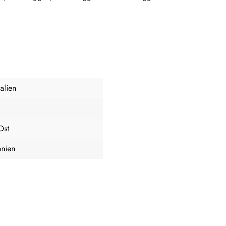
alien
Ost
nien