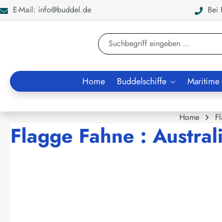
E-Mail: info@buddel.de
Bei F
en
Zur Suche springen
Home
Buddelschiffe
Maritime
Home
F
Flagge Fahne : Austral
Bildergalerie überspringen