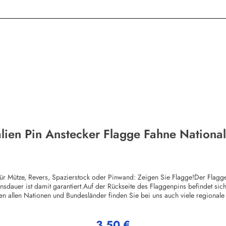
lien Pin Anstecker Flagge Fahne Nationa
 Mütze, Revers, Spazierstock oder Pinwand: Zeigen Sie Flagge!Der Flaggen-
nsdauer ist damit garantiert.Auf der Rückseite des Flaggenpins befindet sich 
n allen Nationen und Bundesländer finden Sie bei uns auch viele regional
Stück pro Motiv. Kleinere Mengen sind zwar auch machbar, allerdings sind
sen. Die Pins können beliebige Größen und Formen hergestellt werden, also
3,50 €
n gerne ein individuelles Angebot.Herstellerinformationen:Buddel-Bini Inh
Regulärer Preis: