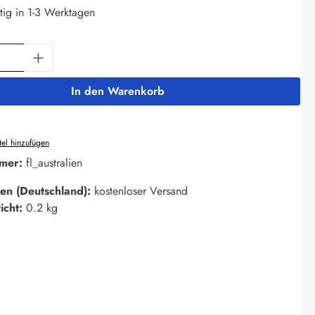
tig in 1-3 Werktagen
Anzahl: Gib den gewünschten Wert ein oder 
In den Warenkorb
el hinzufügen
mer:
fl_australien
en (Deutschland):
kostenloser Versand
icht:
0.2 kg