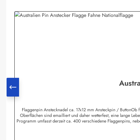
Produktgalerie überspringen
Austra
Flaggenpin Anstecknadel ca. 17x12 mm Ansteckpin / ButtonOb für
Oberflächen sind emailliert und daher wetterfest, eine lange Lebe
Programm umfasst derzeit ca. 400 verschiedene Flaggenpins, nebe
des Kunden sind ebenfalls möglich. Die Mindestmenge beträgt 100 
und Transportkosten auf die geringere Menge umgelegt werden müs
sich bei Bedarf mit uns in Verbindung, wir unterbreiten Ihne