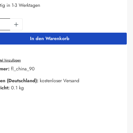
tig in 1-3 Werktagen
Anzahl: Gib den gewünschten Wert ein oder 
In den Warenkorb
el hinzufügen
mer:
fl_china_90
en (Deutschland):
kostenloser Versand
icht:
0.1 kg