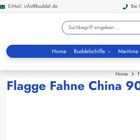
E-Mail: info@buddel.de
Bei F
en
Zur Suche springen
Home
Buddelschiffe
Maritime
Home
Flagge Fahne China 9
Bildergalerie überspringen