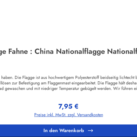
ge Fahne : China Nationalflagge National
en. Die Flagge ist aus hochwertigem Polyesterstoff beidseitig lichtecht b
llösen zur Befestigung am Flaggenmast eingearbeitet. Die Flagge hält desha
ad gewaschen und mit niedriger Temperatur gebügelt werden. Wir führen e
ggenHerstellerinformationen:Fahnen-Shop - Axel BachKirchbergstr. 238444
7,95 €
Regulärer Preis:
Preise inkl. MwSt. zzgl. Versandkosten
In den Warenkorb