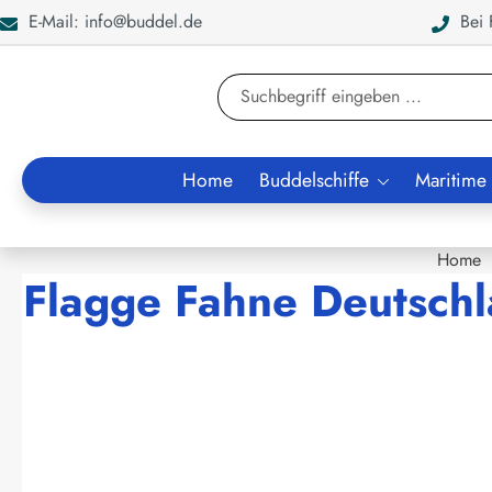
E-Mail: info@buddel.de
Bei F
en
Zur Suche springen
Home
Buddelschiffe
Maritime
Home
Flagge Fahne Deutsch
Bildergalerie überspringen