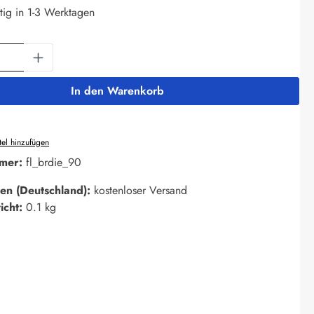
tig in 1-3 Werktagen
Anzahl: Gib den gewünschten Wert ein oder 
In den Warenkorb
el hinzufügen
mer:
fl_brdie_90
en (Deutschland):
kostenloser Versand
icht:
0.1 kg