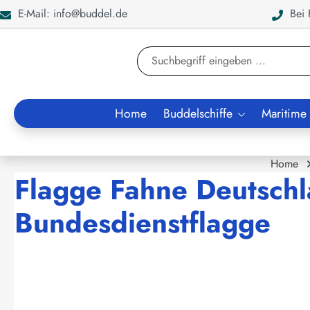
E-Mail: info@buddel.de
Bei F
en
Zur Suche springen
Home
Buddelschiffe
Maritime
Home
Flagge Fahne Deutschl
Bundesdienstflagge
Bildergalerie überspringen