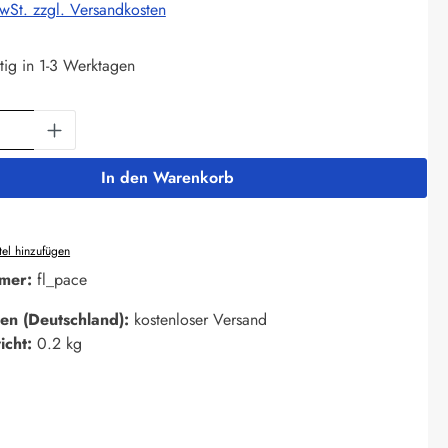
MwSt. zzgl. Versandkosten
tig in 1-3 Werktagen
Anzahl: Gib den gewünschten Wert ein oder 
In den Warenkorb
el hinzufügen
mer:
fl_pace
en (Deutschland):
kostenloser Versand
icht:
0.2 kg