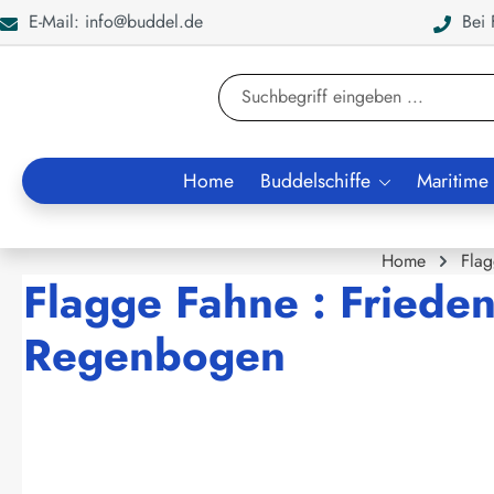
E-Mail: info@buddel.de
Bei F
en
Zur Suche springen
Home
Buddelschiffe
Maritime
Home
Fla
Flagge Fahne : Friede
Regenbogen
Bildergalerie überspringen