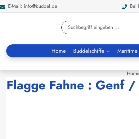
E-Mail: info@buddel.de
Bei F
en
Zur Suche springen
Home
Buddelschiffe
Maritime
Hom
Flagge Fahne : Genf 
Bildergalerie überspringen