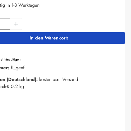
tig in 1-3 Werktagen
Anzahl: Gib den gewünschten Wert ein oder 
In den Warenkorb
el hinzufügen
mer:
fl_genf
en (Deutschland):
kostenloser Versand
icht:
0.2 kg