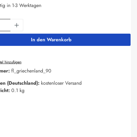
tig in 1-3 Werktagen
Anzahl: Gib den gewünschten Wert ein oder 
In den Warenkorb
el hinzufügen
mer:
fl_griechenland_90
en (Deutschland):
kostenloser Versand
icht:
0.1 kg