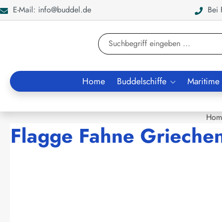
E-Mail: info@buddel.de
Bei F
en
Zur Suche springen
Home
Buddelschiffe
Maritime
Hom
Flagge Fahne Grieche
Bildergalerie überspringen