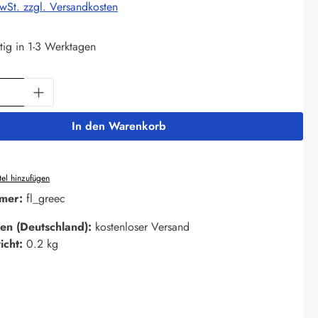
MwSt. zzgl. Versandkosten
tig in 1-3 Werktagen
Anzahl: Gib den gewünschten Wert ein oder 
In den Warenkorb
el hinzufügen
mer:
fl_greec
en (Deutschland):
kostenloser Versand
icht:
0.2 kg