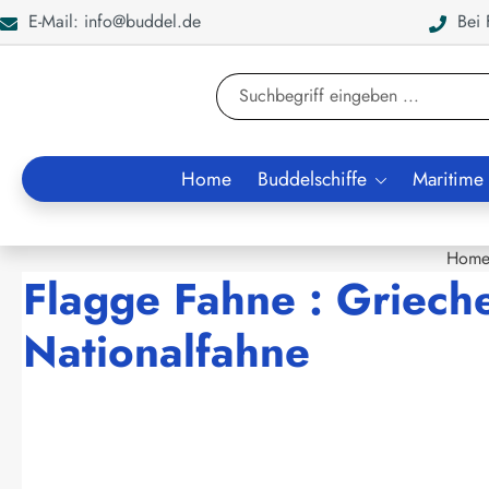
E-Mail: info@buddel.de
Bei F
en
Zur Suche springen
Home
Buddelschiffe
Maritime
Hom
Flagge Fahne : Griech
Nationalfahne
Bildergalerie überspringen