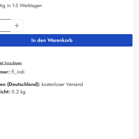
tig in 1-3 Werktagen
Anzahl: Gib den gewünschten Wert ein oder 
In den Warenkorb
el hinzufügen
mer:
fl_indi
en (Deutschland):
kostenloser Versand
icht:
0.2 kg