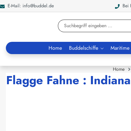
E-Mail: info@buddel.de
Bei F
en
Zur Suche springen
Home
Buddelschiffe
Maritime
Home
Flagge Fahne : Indiana
Bildergalerie überspringen