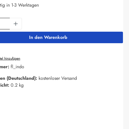
tig in 1-3 Werktagen
Anzahl: Gib den gewünschten Wert ein oder 
In den Warenkorb
el hinzufügen
mer:
fl_indo
en (Deutschland):
kostenloser Versand
icht:
0.2 kg