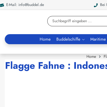
E-Mail: info@buddel.de
Bei F
en
Zur Suche springen
Home
Buddelschiffe
Maritime
Home
F
Flagge Fahne : Indone
Bildergalerie überspringen