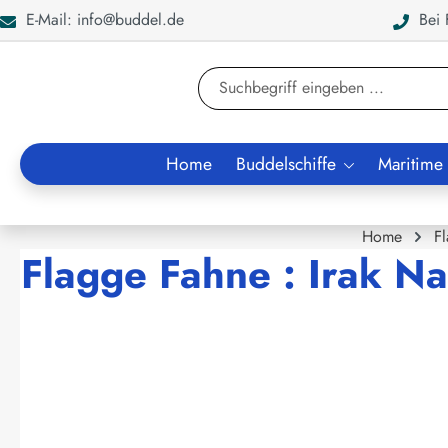
E-Mail: info@buddel.de
Bei F
en
Zur Suche springen
Home
Buddelschiffe
Maritime
Home
F
Flagge Fahne : Irak Na
Bildergalerie überspringen