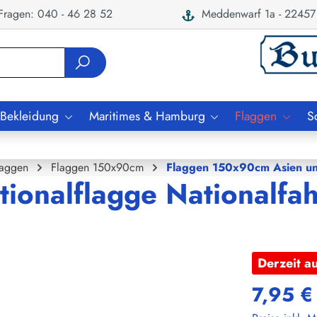
ragen: 040 - 46 28 52
Meddenwarf 1a - 22457
 Bekleidung
Maritimes & Hamburg
Flaggen
S
laggen
Flaggen 150x90cm
Flaggen 150x90cm Asien u
tionalflagge Nationalfa
Derzeit a
7,95 €