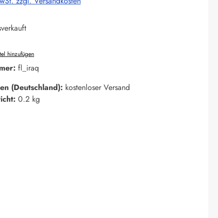
MwSt. zzgl. Versandkosten
verkauft
el hinzufügen
mer:
fl_iraq
en (Deutschland):
kostenloser Versand
icht:
0.2 kg