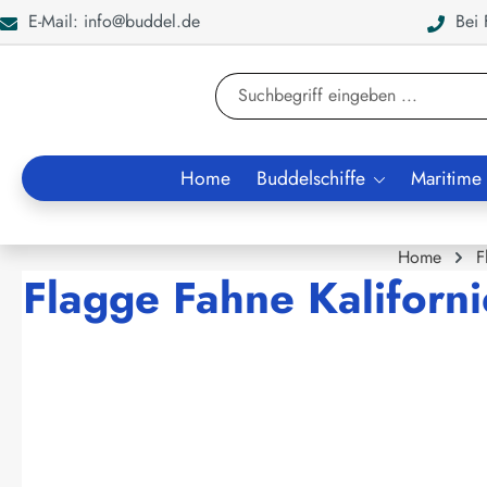
E-Mail: info@buddel.de
Bei F
en
Zur Suche springen
Home
Buddelschiffe
Maritime
Home
F
Flagge Fahne Kalifor
Bildergalerie überspringen