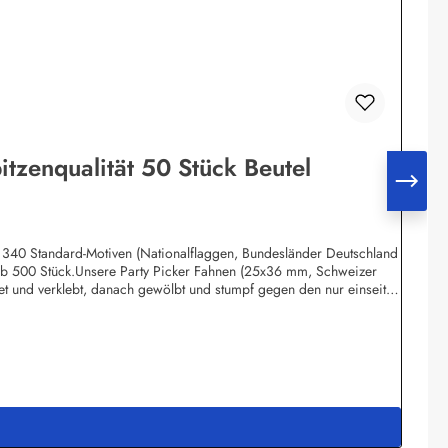
itzenqualität 50 Stück Beutel
ca. 340 Standard-Motiven (Nationalflaggen, Bundesländer Deutschland
 ab 500 Stück.Unsere Party Picker Fahnen (25x36 mm, Schweizer
t und verklebt, danach gewölbt und stumpf gegen den nur einseitig
h Flaggen mit Text-Bestandteilen. Dadurch sieht die Flagge wie echt
fsetdruck auf 70 Gramm Glanzpapier hergestellt, Kleinmengen -
 Verpacken werden die Deko-Picker selbstverständlich sterilisiert
Meddenwarf 1a22457 Hamburginfo@buddel.de