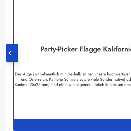
Party-Picker Flagge Kaliforn
Das Auge isst bekanntlich mit, deshalb sollten unsere hochwertigen
und Österreich, Kantone Schweiz sowie viele Sondermotive) od
Kantone 25x25 mm) sind nicht wie allgemein üblich lieblos um den
unten gespitzten 80 mm Zahnstocher geleimt. Bei asymetrischen Moti
am Fahnenmast wehend aus. Sie kaufen also absolute Profi-Qua
Sonderanfertigungen in Digitaldruck.Obwohl in reiner Handarbeit 
und können als Fingerfood-Picker einges