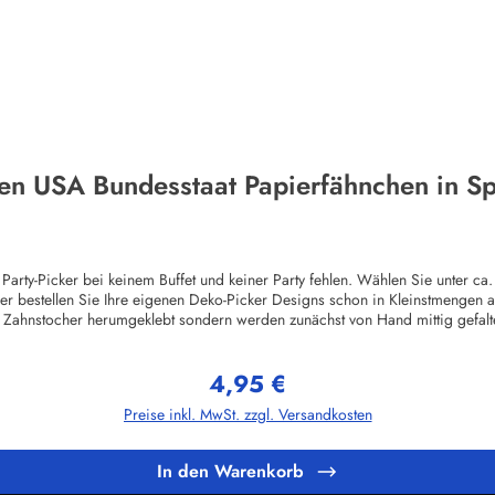
ien USA Bundesstaat Papierfähnchen in Sp
 Party-Picker bei keinem Buffet und keiner Party fehlen. Wählen Sie unter 
er bestellen Sie Ihre eigenen Deko-Picker Designs schon in Kleinstmengen
 Zahnstocher herumgeklebt sondern werden zunächst von Hand mittig gefalte
ven ist die Rückseite der Pickerflagge gespiegelt gedruckt, ausser natürlic
lität die ihresgleichen sucht!Die Standardmotive sind im hochwertigem Of
4,95 €
hergestellt garantieren wir einen höchstmöglichen Hygienestandard. Vor dem
Regulärer Preis:
etzt werden.Herstellerinformationen:Buddel-Bini Inh. Eda Binikowski e.K.
Preise inkl. MwSt. zzgl. Versandkosten
In den Warenkorb