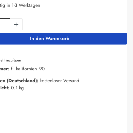
tig in 1-3 Werktagen
Anzahl: Gib den gewünschten Wert ein oder 
In den Warenkorb
el hinzufügen
mer:
fl_kalifornien_90
en (Deutschland):
kostenloser Versand
icht:
0.1 kg