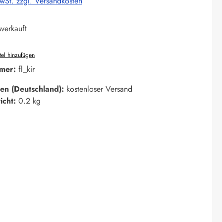
MwSt. zzgl. Versandkosten
verkauft
el hinzufügen
mer:
fl_kir
en (Deutschland):
kostenloser Versand
icht:
0.2 kg