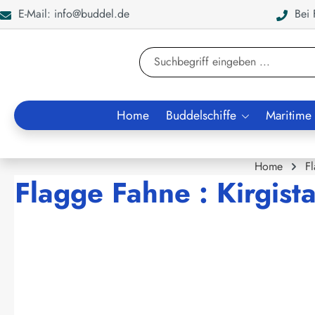
E-Mail: info@buddel.de
Bei F
en
Zur Suche springen
Home
Buddelschiffe
Maritime
Home
F
Flagge Fahne : Kirgist
Bildergalerie überspringen