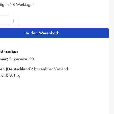
tig in 1-3 Werktagen
Anzahl: Gib den gewünschten Wert ein oder 
In den Warenkorb
el hinzufügen
mer:
fl_panama_90
en (Deutschland):
kostenloser Versand
icht:
0.1 kg