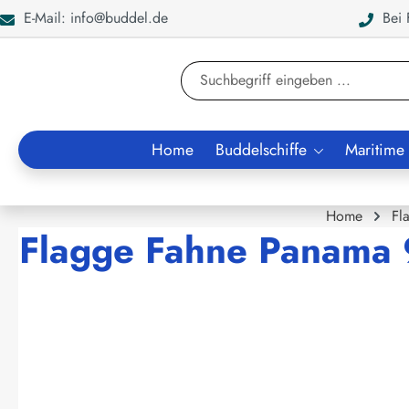
E-Mail: info@buddel.de
Bei F
en
Zur Suche springen
Home
Buddelschiffe
Maritime
Home
Fl
Flagge Fahne Panama
Bildergalerie überspringen