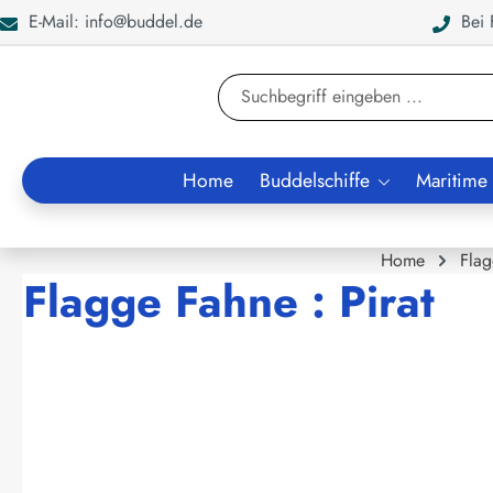
E-Mail: info@buddel.de
Bei F
en
Zur Suche springen
Home
Buddelschiffe
Maritime
Home
Fla
Flagge Fahne : Pirat
Bildergalerie überspringen