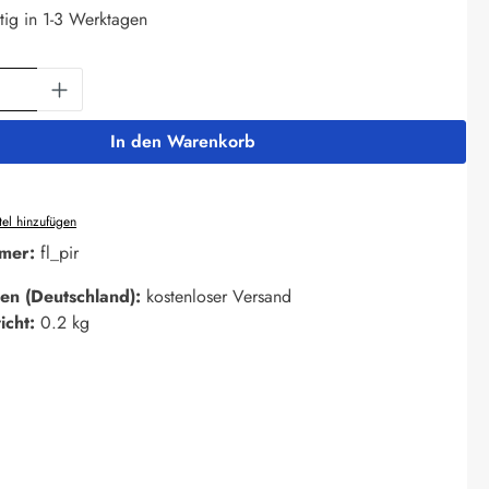
tig in 1-3 Werktagen
Anzahl: Gib den gewünschten Wert ein oder 
In den Warenkorb
el hinzufügen
mer:
fl_pir
en (Deutschland):
kostenloser Versand
icht:
0.2 kg