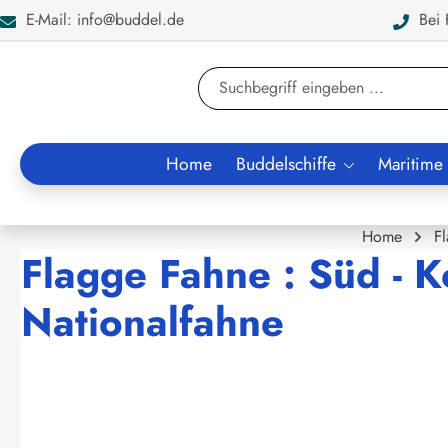
E-Mail: info@buddel.de
Bei F
en
Zur Suche springen
Home
Buddelschiffe
Maritime
Home
F
Flagge Fahne : Süd - 
Nationalfahne
Bildergalerie überspringen