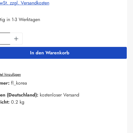
MwSt. zzgl. Versandkosten
tig in 1-3 Werktagen
Anzahl: Gib den gewünschten Wert ein oder 
In den Warenkorb
el hinzufügen
mer:
fl_korea
en (Deutschland):
kostenloser Versand
icht:
0.2 kg