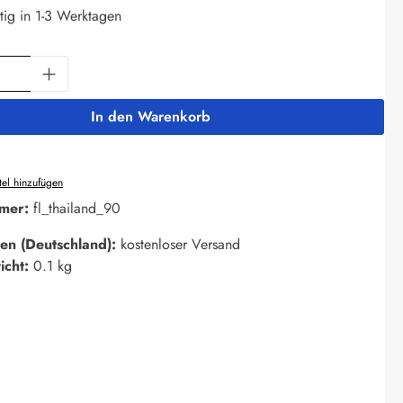
tig in 1-3 Werktagen
Anzahl: Gib den gewünschten Wert ein oder 
In den Warenkorb
el hinzufügen
mer:
fl_thailand_90
en (Deutschland):
kostenloser Versand
icht:
0.1 kg