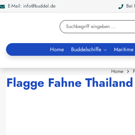
E-Mail: info@buddel.de
Bei F
en
Zur Suche springen
Home
Buddelschiffe
Maritime
Home
Flagge Fahne Thailan
Bildergalerie überspringen