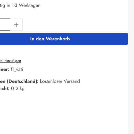
tig in 1-3 Werktagen
Anzahl: Gib den gewünschten Wert ein oder 
In den Warenkorb
el hinzufügen
mer:
fl_vati
en (Deutschland):
kostenloser Versand
icht:
0.2 kg