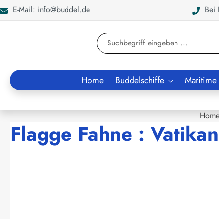
E-Mail: info@buddel.de
Bei F
en
Zur Suche springen
Home
Buddelschiffe
Maritime
Hom
Flagge Fahne : Vatikan
Bildergalerie überspringen