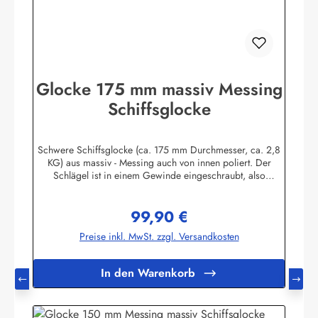
Glocke 175 mm massiv Messing
Schiffsglocke
Schwere Schiffsglocke (ca. 175 mm Durchmesser, ca. 2,8
KG) aus massiv - Messing auch von innen poliert. Der
Schlägel ist in einem Gewinde eingeschraubt, also
herausnehmbar. Mit Wandhalter und Bändsel, absolute
Superqualität, schöner, voller Klang!Die Glocke kann auch
99,90 €
individuell graviert werden. Hier geht's zum Angebot
Regulärer Preis:
Glocken mit GravurHerstellerinformationen:Sea-Club
Preise inkl. MwSt. zzgl. Versandkosten
Handels-GmbHAm Leitzelbach 3474889 Sinsheiminfo@sea-
club.de
In den Warenkorb