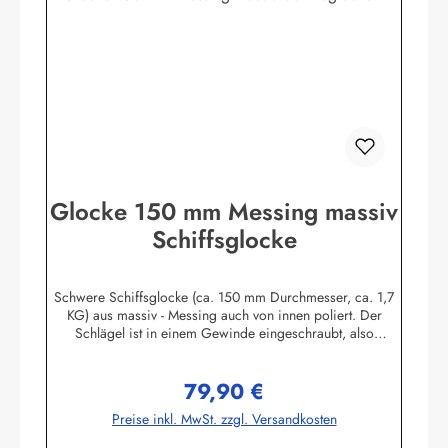
Glocke 150 mm Messing massiv
Schiffsglocke
Schwere Schiffsglocke (ca. 150 mm Durchmesser, ca. 1,7
KG) aus massiv - Messing auch von innen poliert. Der
Schlägel ist in einem Gewinde eingeschraubt, also
herausnehmbar. Mit Wandhalter und Bändsel, absolute
Superqualität, schöner, voller Klang!Die Glocke kann auch
79,90 €
individuell graviert werden. Hier geht's zum Angebot
Regulärer Preis:
Glocken mit GravurHerstellerinformationen:Sea-Club
Preise inkl. MwSt. zzgl. Versandkosten
Handels-GmbHAm Leitzelbach 3474889 Sinsheiminfo@sea-
club.de