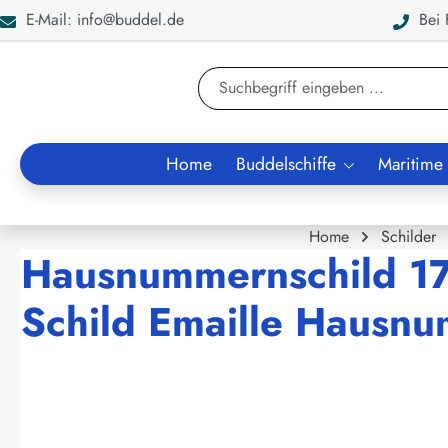
E-Mail: info@buddel.de
Bei F
en
Zur Suche springen
Home
Buddelschiffe
Maritime
Home
Schilder
Hausnummernschild 17 
Schild Emaille Hausn
Bildergalerie überspringen