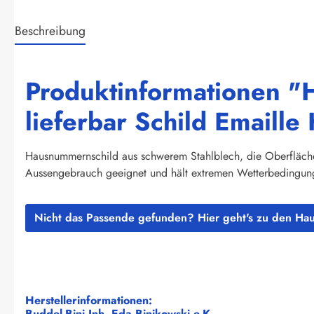
Beschreibung
Produktinformationen "
lieferbar Schild Email
Hausnummernschild aus schwerem Stahlblech, die Oberflächen 
Aussengebrauch geeignet und hält extremen Wetterbedingunge
Nicht das Passende gefunden? Hier geht's zu den H
Herstellerinformationen:
Buddel-Bini Inh. Eda Binikowski e.K.