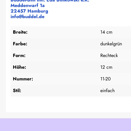
Meddenwarf 1a
22457 Hamburg
info@buddel.de
Breite:
14 cm
Farbe:
dunkelgrün
Form:
Rechteck
Höhe:
12 cm
Nummer:
11-20
Stil:
einfach