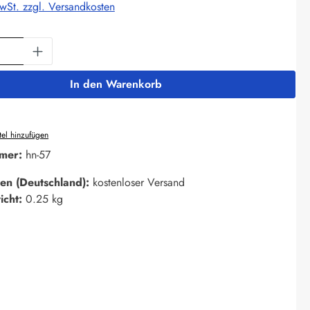
MwSt. zzgl. Versandkosten
Anzahl: Gib den gewünschten Wert ein oder 
In den Warenkorb
el hinzufügen
mer:
hn-57
en (Deutschland):
kostenloser Versand
icht:
0.25 kg