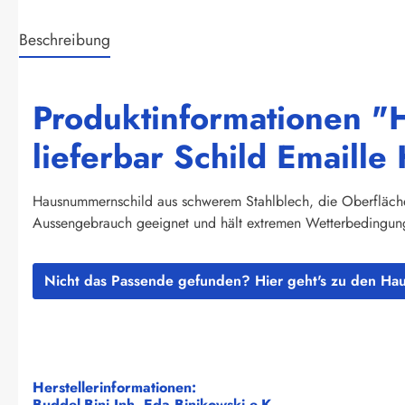
Beschreibung
Produktinformationen "
lieferbar Schild Email
Hausnummernschild aus schwerem Stahlblech, die Oberflächen 
Aussengebrauch geeignet und hält extremen Wetterbedingunge
Nicht das Passende gefunden? Hier geht's zu den H
Herstellerinformationen:
Buddel-Bini Inh. Eda Binikowski e.K.