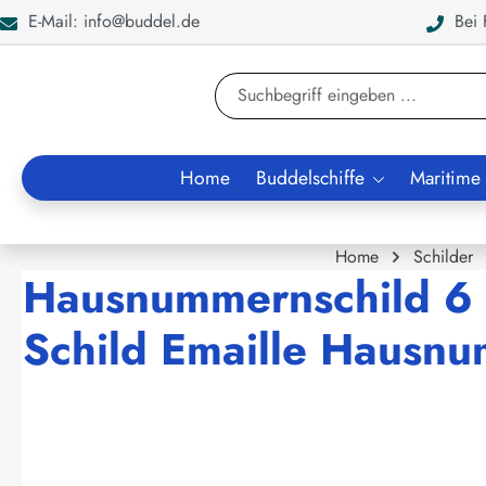
E-Mail: info@buddel.de
Bei F
en
Zur Suche springen
Home
Buddelschiffe
Maritime
Home
Schilder
Hausnummernschild 6 g
Schild Emaille Hausn
Bildergalerie überspringen