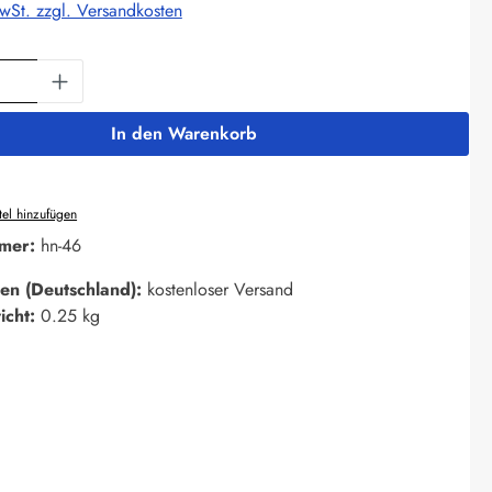
MwSt. zzgl. Versandkosten
Anzahl: Gib den gewünschten Wert ein oder 
In den Warenkorb
el hinzufügen
mer:
hn-46
en (Deutschland):
kostenloser Versand
icht:
0.25 kg