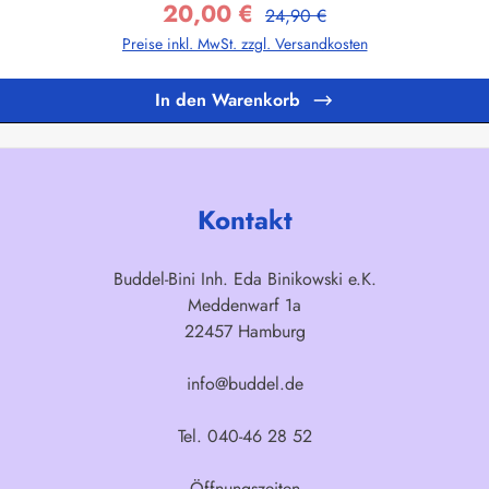
20,00 €
Regulärer Preis:
Verkaufspreis:
24,90 €
Preise inkl. MwSt. zzgl. Versandkosten
In den Warenkorb
Kontakt
Buddel-Bini Inh. Eda Binikowski e.K.
Meddenwarf 1a
22457 Hamburg
info@buddel.de
Tel. 040-46 28 52
Öffnungszeiten