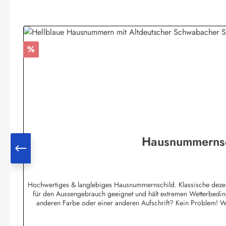
Produktgalerie überspringen
Rabatt
%
Hausnummernsch
Hochwertiges & langlebiges Hausnummernschild. Klassische dezent
für den Aussengebrauch geeignet und hält extremen Wetterbeding
anderen Farbe oder einer anderen Aufschrift? Kein Problem! Wi