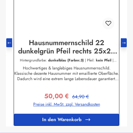
Hausnummernschild 22
dunkelgrün Pfeil rechts 25x25
cm Emailleschild
Hintergrundfarbe:
dunkelblau (Farbnr.3)
|
Pfeil:
kein Pfeil
|
Schriftart:
Serif
|
Schriftfarbe:
dunkelblau (Farbnr.3)
Hochwertiges & langlebiges Hausnummernschild.
Klassische dezente Hausnummer mit emaillierte Oberfläche.
Dadurch wird eine extrem lange Lebensdauer garantiert!
Das Emailleschild ist für den Innen sowie für den
Aussengebrauch geeignet und hält extremen
50,00 €
Wetterbedingungen wie Hitze und Frost über viele Jahre
Regulärer Preis:
Verkaufspreis:
64,90 €
stand! Nicht das passende dabei? Sie sind auf der Suche
Preise inkl. MwSt. zzgl. Versandkosten
nach genau diesem Schild nur in einer anderen Farbe oder
einer anderen Aufschrift? Kein Problem! Wir fertigen für
Sie Ihr Persönliches Hausnummernschild an.Zum
In den Warenkorb
KontaktformularHier geht's zu unserem Konfigurator für
Emaille Schilder mit Wunschtext