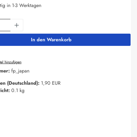
tig in 1-3 Werktagen
Anzahl: Gib den gewünschten Wert ein oder 
In den Warenkorb
el hinzufügen
mer:
fp_japan
en (Deutschland):
1,90 EUR
icht:
0.1 kg