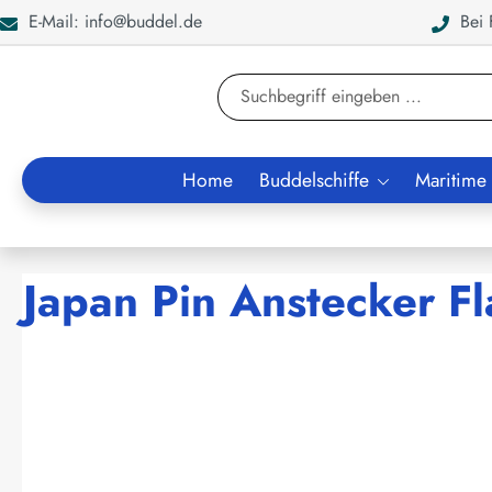
E-Mail: info@buddel.de
Bei F
en
Zur Suche springen
Home
Buddelschiffe
Maritime
Japan Pin Anstecker F
Bildergalerie überspringen