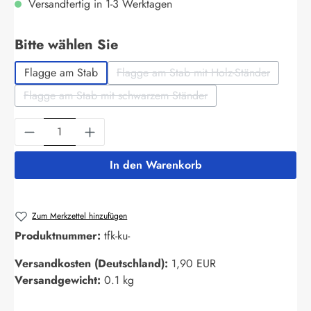
Versandfertig in 1-3 Werktagen
auswählen
Bitte wählen Sie
Flagge am Stab
Flagge am Stab mit Holz-Ständer
(Diese Option ist zurzeit nich
Flagge am Stab mit schwarzem Ständer
(Diese Option ist zurzeit nicht verfügbar.)
Produkt Anzahl: Gib den gewünschten Wert ein
In den Warenkorb
Zum Merkzettel hinzufügen
Produktnummer:
tfk-ku-
Versandkosten (Deutschland):
1,90 EUR
Versandgewicht:
0.1 kg