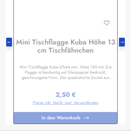
Mini Tischflagge Kuba Höhe 13
cm Tischfähnchen
Mini Tischflagge Kuba 67x44 mm, Höhe 130 mm Die
Flagge ist beidseitig auf Glanzpapier bedruckt,
geschwungene Form. Der quadratische Sockel aus
Massivholz hat eine Größe ca. 40x40x14 mm, mit 3 mm
Bohrloch in das der unten etwas angespitzte Mast gesteckt
2,50 €
wird. Auf den 4 schrägen Flächen können Sie bei Bedarf
Regulärer Preis:
kleine Schildchen anbringen. Somit eignet sich diese
Preise inkl. MwSt. zzgl. Versandkosten
Tischflagge auch hervorragend als Werbegeschenk oder
Souvenir. Es sind auch Sockel für 2 oder 3 Flaggen
lieferbar. Unser Standardprogramm umfasst alle Nationen,
In den Warenkorb
deutsche und österreichische Bundesländer, Regionen und
Sondermotive wie Regenbogen, Pirat
etc.Sonderanfertigungen nach Ihren Vorgaben sind bereits