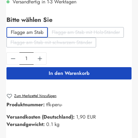
Versandfertig in 1-3 Werktagen
auswählen
Bitte wählen Sie
Flagge am Stab
Flagge am Stab mit Holz-Ständer
(Diese Option ist zurzeit nich
Flagge am Stab mit schwarzem Ständer
(Diese Option ist zurzeit nicht verfügbar.)
Produkt Anzahl: Gib den gewünschten Wert ein
In den Warenkorb
Zum Merkzettel hinzufügen
Produktnummer:
tfk-peru-
Versandkosten (Deutschland):
1,90 EUR
Versandgewicht:
0.1 kg