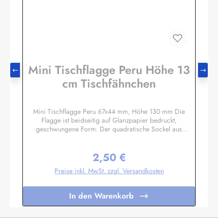
Mini Tischflagge Peru Höhe 13
cm Tischfähnchen
Mini Tischflagge Peru 67x44 mm, Höhe 130 mm Die
Flagge ist beidseitig auf Glanzpapier bedruckt,
geschwungene Form. Der quadratische Sockel aus
Massivholz hat eine Größe ca. 40x40x14 mm, mit 3 mm
Bohrloch in das der unten etwas angespitzte Mast gesteckt
2,50 €
wird. Auf den 4 schrägen Flächen können Sie bei Bedarf
Regulärer Preis:
kleine Schildchen anbringen. Somit eignet sich diese
Preise inkl. MwSt. zzgl. Versandkosten
Tischflagge auch hervorragend als Werbegeschenk oder
Souvenir. Es sind auch Sockel für 2 oder 3 Flaggen
lieferbar. Unser Standardprogramm umfasst alle Nationen,
In den Warenkorb
deutsche und österreichische Bundesländer, Regionen und
Sondermotive wie Regenbogen, Pirat
etc.Sonderanfertigungen nach Ihren Vorgaben sind bereits