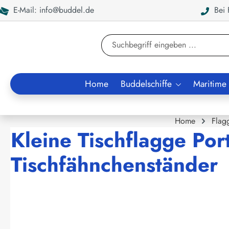
E-Mail: info@buddel.de
Bei F
en
Zur Suche springen
Home
Buddelschiffe
Maritime
Home
Flag
Kleine Tischflagge Por
Tischfähnchenständer
Bildergalerie überspringen