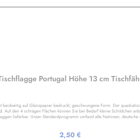
Tischflagge Portugal Höhe 13 cm Tischfä
t beidseitig auf Glanzpapier bedruckt, geschwungene Form. Der quadratisc
d. Auf den 4 schrägen Flächen können Sie bei Bedarf kleine Schildchen anb
laggen lieferbar. Unser Standardprogramm umfasst alle Nationen, deutsche
gen nach Ihren Vorgaben sind bereits in Kleinstauflagen ab 20 Stück pro M
2,50 €
Regulärer Preis: