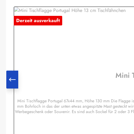
Produktgalerie überspringen
Derzeit ausverkauft
Mini 
Mini Tischflagge Portugal 67x44 mm, Höhe 130 mm Die Flagge is
mm Bohrloch in das der unten etwas angespitzte Mast gesteckt wir
Werbegeschenk oder Souvenir. Es sind auch Sockel für 2 oder 3 F
Regenbogen, Pirat etc.Sonderanfertigun