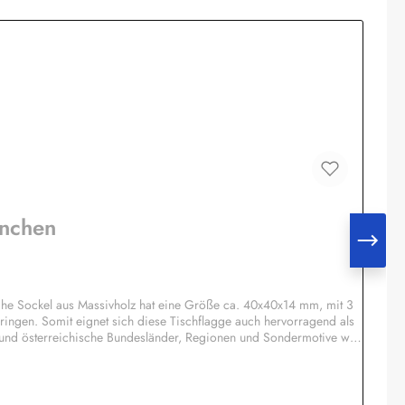
hnchen
he Sockel aus Massivholz hat eine Größe ca. 40x40x14 mm, mit 3
ringen. Somit eignet sich diese Tischflagge auch hervorragend als
 und österreichische Bundesländer, Regionen und Sondermotive wie
otiv möglich, Einzelheiten auf Anfrage.