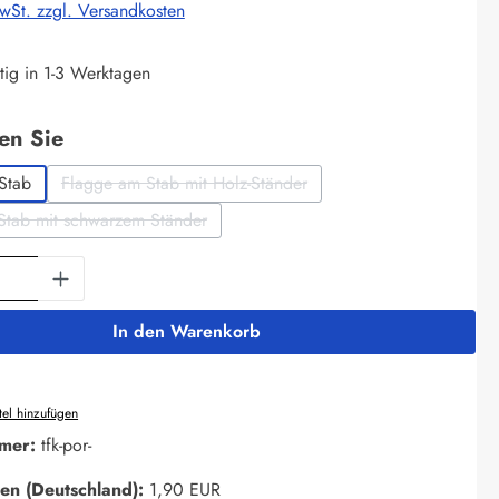
MwSt. zzgl. Versandkosten
tig in 1-3 Werktagen
auswählen
len Sie
Stab
Flagge am Stab mit Holz-Ständer
(Diese Option ist zurzeit nicht verfügbar.)
Stab mit schwarzem Ständer
(Diese Option ist zurzeit nicht verfügbar.)
Anzahl: Gib den gewünschten Wert ein oder 
In den Warenkorb
el hinzufügen
mer:
tfk-por-
en (Deutschland):
1,90 EUR